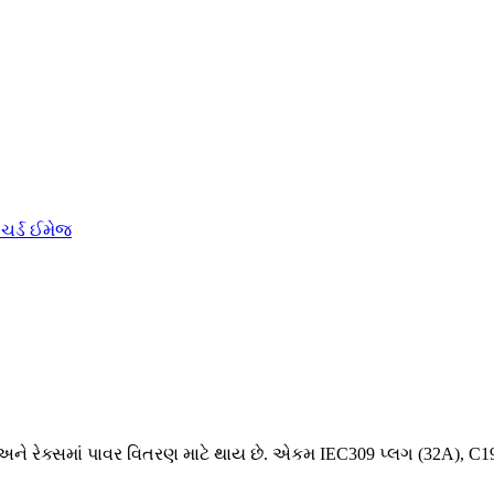
અને રેક્સમાં પાવર વિતરણ માટે થાય છે. એકમ IEC309 પ્લગ (32A), C1