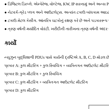
● ડિજિટલ ડિસ્પ્લે. એમ્પેરેજ, વોલ્ટેજ, KW, IP સરનામું અને અન્ય P
● નેટવર્ક-ગ્રેડ પ્લગ અને આઉટલેટ્સ. અત્યંત ટકાઉ બાંધકામ આઇટી 
● ટકાઉ મેટલ કેસીંગ. આંતરિક ઘટકોનું રક્ષણ કરે છે અને પડકારરૂ
● ત્રણ વર્ષની મર્યાદિત વોરંટી. ખરીદીની તારીખના ત્રણ વર્ષની અ
કાર્યો
ન્યૂઝુન બુદ્ધિશાળી PDUs પાસે કાર્યની દ્રષ્ટિએ A, B, C, D મોડલ છે
પ્રકાર A: કુલ મીટરિંગ + કુલ સ્વિચિંગ + વ્યક્તિગત આઉટલેટ મીટર
પ્રકાર B: કુલ મીટરિંગ + કુલ સ્વિચિંગ
પ્રકાર C: કુલ મીટરિંગ + વ્યક્તિગત આઉટલેટ મીટરિંગ
પ્રકાર D: કુલ મીટરિંગ