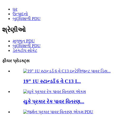
ઘર
ઉત્પાદનો
બુદ્ધિશાળી PDU
શ્રેણીઓ
મૂળભૂત PDU
બુદ્ધિશાળી PDU
ડેસ્કટોપ સોકેટ
ફીચર પ્રોડક્ટ્સ
19” 1U સ્ટાન્ડર્ડ 6 વે C13 I...
યુકે પ્રકાર રેક પાવર વિતરણ...