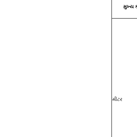
મુખ્ય ક
મીટર