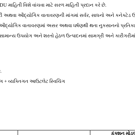
DU માહિતી વિશે વાંચવા માટે સરળ માહિતી પ્રદાન કરે છે.
અથવા ઔદ્યોગિક વાતાવરણની માંગમાં સર્વર, સાધનો અને કનેક્ટેડ ઉપકરણ
પ ઔદ્યોગિક વાતાવરણમાં અસર અથવા ઘર્ષણથી થતા નુકસાનનો પ્રતિકાર 
ંદર સામાન્ય ઉપયોગ અને શરતો હેઠળ ઉત્પાદનમાં સામગ્રી અને કારીગરીમ
.
િંગ + વ્યક્તિગત આઉટલેટ સ્વિચિંગ
ફંક્શન મોડલ