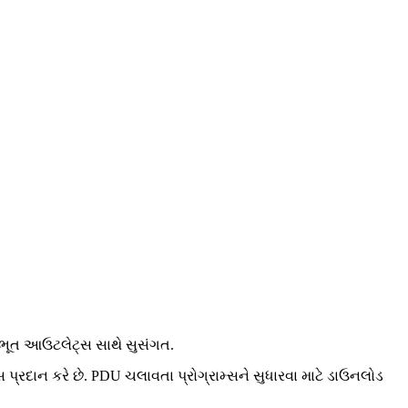
ણભૂત આઉટલેટ્સ સાથે સુસંગત.
સ પ્રદાન કરે છે. PDU ચલાવતા પ્રોગ્રામ્સને સુધારવા માટે ડાઉનલોડ