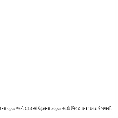
9 ના 6pcs અને C13 સોકેટ્સના 36pcs સાથે બિલ્ટ-ઇન પાવર કેબલથી