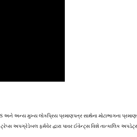
ESS અને અન્ય મુખ્ય લોકપ્રિય પ્રમાણપત્ર સાથેના મોટાભાગના પ્રમા
ેપ્સ અપગ્રેડેબલ ફર્મવેર દ્વારા પાવર ઈવેન્ટ્સ વિશે તાત્કાલિક અપડેટ્