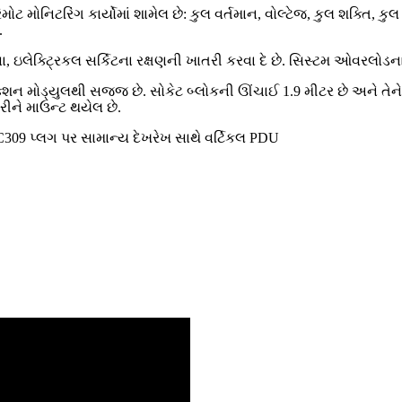
 રિમોટ મોનિટરિંગ કાર્યોમાં શામેલ છે: કુલ વર્તમાન, વોલ્ટેજ, કુલ શક્તિ,
.
 ઇલેક્ટ્રિકલ સર્કિટના રક્ષણની ખાતરી કરવા દે છે. સિસ્ટમ ઓવરલોડના 
ેક્શન મોડ્યુલથી સજ્જ છે. સોકેટ બ્લોકની ઊંચાઈ 1.9 મીટર છે અને તેન
ીને માઉન્ટ થયેલ છે.
EC309 પ્લગ પર સામાન્ય દેખરેખ સાથે વર્ટિકલ PDU