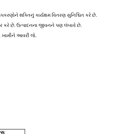
ોને શક્તિનું કાર્યક્ષમ વિતરણ સુનિશ્ચિત કરે છે.
કરે છે. ઉત્પાદનના જીવનને પણ લંબાવે છે.
ાં ખામીને આવરી લો.
્સ