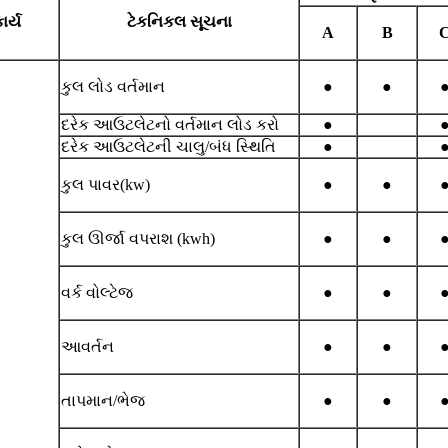
ાર્ય
ટેકનિકલ સૂચના
A
B
કુલ લોડ વર્તમાન
●
●
દરેક આઉટલેટનો વર્તમાન લોડ કરો
●
દરેક આઉટલેટની ચાલુ/બંધ સ્થિતિ
●
કુલ પાવર(kw)
●
●
કુલ ઊર્જા વપરાશ (kwh)
●
●
વર્ક વોલ્ટેજ
●
●
આવર્તન
●
●
તાપમાન/ભેજ
●
●