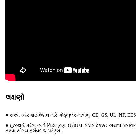
લક્ષણો
● સરળ કસ્ટમાઇઝેશન માટે મોડ્યુલર માળખું. CE, GS, UL, NF, E
● દૂરસ્થ દેખરેખ અને નિયંત્રણ. ઈમેઈલ, SMS ટેક્સ્ટ અથવા SNMP ટ્ર
કરવા યોગ્ય ફર્મવેર અપડેટ્સ.