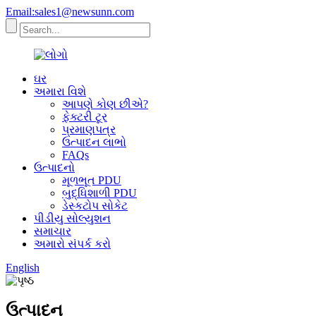
Email:sales1@newsunn.com
ઘર
અમારા વિશે
આપણે કોણ છીએ?
ફેક્ટરી ટૂર
પ્રમાણપત્ર
ઉત્પાદન લાભો
FAQs
ઉત્પાદનો
મૂળભૂત PDU
બુદ્ધિશાળી PDU
ડેસ્કટોપ સોકેટ
પીડીયુ સોલ્યુશન
સમાચાર
અમારો સંપર્ક કરો
English
ઉત્પાદન