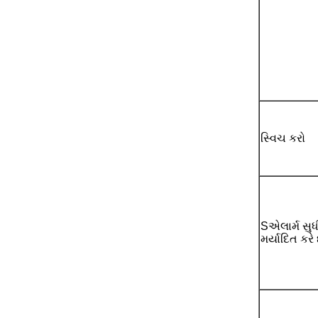
સ્વિચ કરો
S
એલાર્મ સુધ
મર્યાદિત કરે 