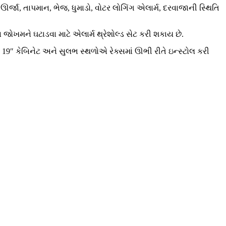
 કુલ ઊર્જા, તાપમાન, ભેજ, ધુમાડો, વોટર લોગિંગ એલાર્મ, દરવાજાની સ્થિતિ
જોખમને ઘટાડવા માટે એલાર્મ થ્રેશોલ્ડ સેટ કરી શકાય છે.
ે 19″ કેબિનેટ અને સુલભ સ્થળોએ રેક્સમાં ઊભી રીતે ઇન્સ્ટોલ કરી