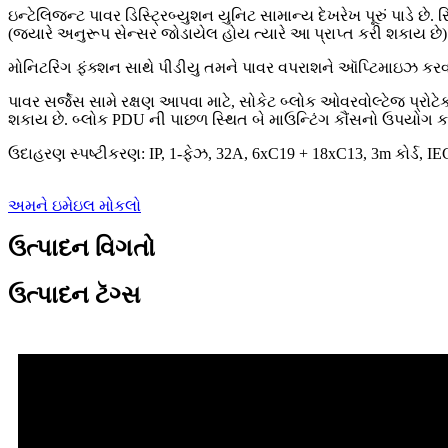
ઇન્ટેલિજન્ટ પાવર ડિસ્ટ્રિબ્યુશન યુનિટ સામાન્ય દેખરેખ પૂરું પાડે છે.
(જ્યારે અનુરૂપ સેન્સર જોડાયેલ હોય ત્યારે આ પ્રાપ્ત કરી શકાય છે)
મોનિટરિંગ ફંક્શન સાથે પીડીયુ તમને પાવર વપરાશને ઑપ્ટિમાઇઝ કરવા,
પાવર સર્જેસ સામે રક્ષણ આપવા માટે, સોકેટ બ્લોક ઓવરવોલ્ટેજ પ્રોટ
શકાય છે. બ્લોક PDU ની પાછળ સ્થિત બે માઉન્ટિંગ કૌંસનો ઉપયોગ કર
ઉદાહરણ સ્પષ્ટીકરણ: IP, 1-ફેઝ, 32A, 6xC19 + 18xC13, 3m કોર્ડ, I
અમને ઇમેઇલ મોકલો
ઉત્પાદન વિગતો
ઉત્પાદન ટૅગ્સ