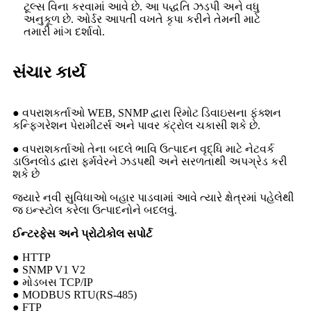
ટૂલ્સ વિના કરવામાં આવે છે. આ પદ્ધતિ ઝડપી અને વધુ
અનુકૂળ છે. ઓર્ડર આપતી વખતે કૃપા કરીને તેમની માટે
તમારી માંગ દર્શાવો.
સંચાર કાર્ય
● વપરાશકર્તાઓ WEB, SNMP દ્વારા રિમોટ ડિવાઇસના ફંક્શન
કન્ફિગરેશન પેરામીટર્સ અને પાવર કંટ્રોલ ચકાસી શકે છે.
● વપરાશકર્તાઓ તેના બદલે ભાવિ ઉત્પાદન વૃદ્ધિ માટે નેટવર્ક
ડાઉનલોડ દ્વારા ફર્મવેરને ઝડપથી અને સરળતાથી અપગ્રેડ કરી
શકે છે
જ્યારે નવી સુવિધાઓ બહાર પાડવામાં આવે ત્યારે ક્ષેત્રમાં પહેલેથી
જ ઇન્સ્ટોલ કરેલા ઉત્પાદનોને બદલવું.
ઈન્ટરફેસ અને પ્રોટોકોલ સપોર્ટ
● HTTP
● SNMP V1 V2
● મોડબસ TCP/IP
● MODBUS RTU(RS-485)
● FTP