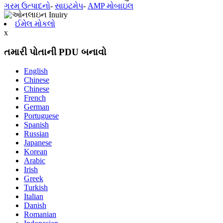
ગરમ ઉત્પાદનો
-
સાઇટમેપ
-
AMP મોબાઇલ
ઈમેલ મોકલો
x
તમારી પોતાની PDU બનાવો
English
Chinese
Chinese
French
German
Portuguese
Spanish
Russian
Japanese
Korean
Arabic
Irish
Greek
Turkish
Italian
Danish
Romanian