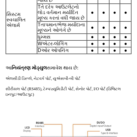
જાય છે
T
તે દરેક આઉટલેટનો
લોડ વર્તમાન મર્યાદિત
●
●
●
●
સિસ્ટમ
મૂલ્ય કરતાં વધી જાય છે
સ્વચાલિત
T
તાપમાન/ભેજ મર્યાદાના
એલાર્મ
●
●
●
●
મૂલ્યને ઓળંગે છે
ધુમ્મસ
●
●
●
●
W
એટર-લોગિંગ
●
●
●
●
D
ઓર ઓપનિંગ
●
●
●
●
આ
નિયંત્રણ મોડ્યુલ
સમાવેશ થાય છે:
એલસીડી ડિસ્પ્લે, નેટવર્ક પોર્ટ, યુએસબી-બી પોર્ટ
સીરીયલ પોર્ટ (RS485), ટેમ્પ/હ્યુમિડીટી પોર્ટ, સેનોર પોર્ટ, I/O પોર્ટ (ડિજિટલ
ઇનપુટ/આઉટપુટ)