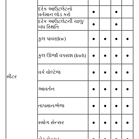
દરેક આઉટલેટનો
●
●
વર્તમાન લોડ કરો
દરેક આઉટલેટની ચાલુ/
●
●
બંધ સ્થિતિ
કુલ પાવર(kw)
●
●
●
●
કુલ ઊર્જા વપરાશ (kwh)
●
●
●
●
વર્ક વોલ્ટેજ
●
●
●
●
મીટર
આવર્તન
●
●
●
●
તાપમાન/ભેજ
●
●
●
●
સ્મોગ સેન્સર
●
●
●
●