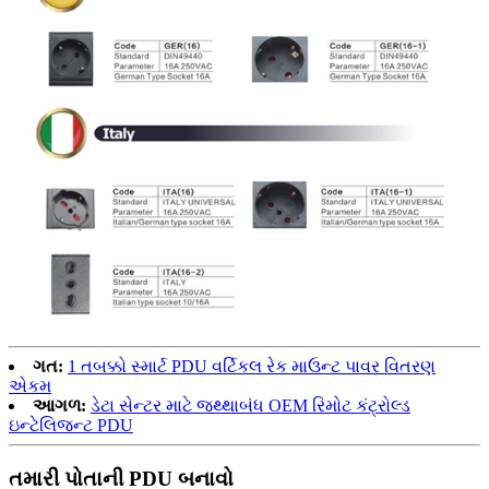
ગત:
1 તબક્કો સ્માર્ટ PDU વર્ટિકલ રેક માઉન્ટ પાવર વિતરણ
એકમ
આગળ:
ડેટા સેન્ટર માટે જથ્થાબંધ OEM રિમોટ કંટ્રોલ્ડ
ઇન્ટેલિજન્ટ PDU
તમારી પોતાની PDU બનાવો