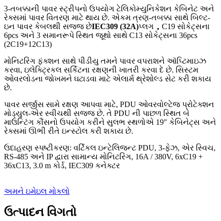
3-તબક્કાની પાવર સ્ટ્રીપનો ઉપયોગ ટેલિકોમ્યુનિકેશન કેબિનેટ અને
રેક્સમાં પાવર વિતરણ માટે થાય છે. એકમ ત્રણ-તબક્કા સાથે બિલ્ટ-
ઇન પાવર કેબલથી સજ્જ છે
IEC309 (32A)
પ્લગ，C19 સોકેટ્સના
6pcs અને 3 સમાનરૂપે સ્થિત જૂથો સાથે C13 સોકેટ્સના 36pcs
(2C19+12C13)
મોનિટરિંગ ફંક્શન સાથે પીડીયુ તમને પાવર વપરાશને ઑપ્ટિમાઇઝ
કરવા, ઇલેક્ટ્રિકલ સર્કિટના રક્ષણની ખાતરી કરવા દે છે. સિસ્ટમ
ઓવરલોડના જોખમને ઘટાડવા માટે એલાર્મ થ્રેશોલ્ડ સેટ કરી શકાય
છે.
પાવર સર્જીસ સામે રક્ષણ આપવા માટે, PDU ઓવરવોલ્ટેજ પ્રોટેક્શન
મોડ્યુલ-એર સ્વીચથી સજ્જ છે. તે PDU ની પાછળ સ્થિત બે
માઉન્ટિંગ કૌંસનો ઉપયોગ કરીને સુલભ સ્થળોએ 19″ કેબિનેટ્સ અને
રેક્સમાં ઊભી રીતે ઇન્સ્ટોલ કરી શકાય છે.
ઉદાહરણ સ્પષ્ટીકરણ: વર્ટિકલ ઇન્ટેલિજન્ટ PDU, 3-ફેઝ, એર સ્વિચ,
RS-485 અને IP દ્વારા સામાન્ય મોનિટરિંગ, 16A / 380V, 6xC19 +
36xC13, 3.0 m કોર્ડ, IEC309 કનેક્ટર
અમને ઇમેઇલ મોકલો
ઉત્પાદન વિગતો