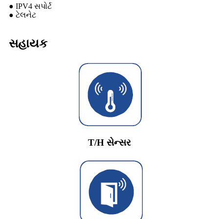
● IPV4 સપોર્ટ
● ટેલનેટ
સહાયક
T/H સેન્સર