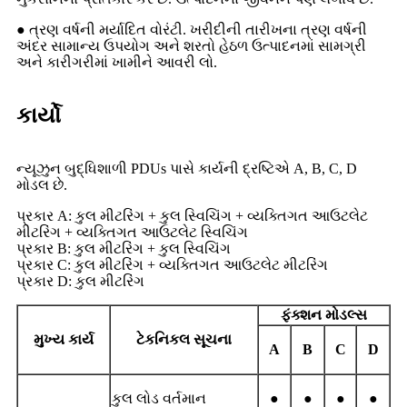
● ત્રણ વર્ષની મર્યાદિત વોરંટી. ખરીદીની તારીખના ત્રણ વર્ષની
અંદર સામાન્ય ઉપયોગ અને શરતો હેઠળ ઉત્પાદનમાં સામગ્રી
અને કારીગરીમાં ખામીને આવરી લો.
કાર્યો
ન્યૂઝુન બુદ્ધિશાળી PDUs પાસે કાર્યની દ્રષ્ટિએ A, B, C, D
મોડલ છે.
પ્રકાર A: કુલ મીટરિંગ + કુલ સ્વિચિંગ + વ્યક્તિગત આઉટલેટ
મીટરિંગ + વ્યક્તિગત આઉટલેટ સ્વિચિંગ
પ્રકાર B: કુલ મીટરિંગ + કુલ સ્વિચિંગ
પ્રકાર C: કુલ મીટરિંગ + વ્યક્તિગત આઉટલેટ મીટરિંગ
પ્રકાર D: કુલ મીટરિંગ
ફંક્શન મોડલ્સ
મુખ્ય કાર્ય
ટેકનિકલ સૂચના
A
B
C
D
કુલ લોડ વર્તમાન
●
●
●
●