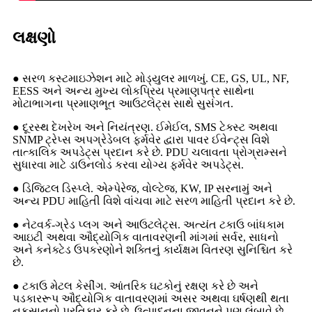
લક્ષણો
● સરળ કસ્ટમાઇઝેશન માટે મોડ્યુલર માળખું. CE, GS, UL, NF,
EESS અને અન્ય મુખ્ય લોકપ્રિય પ્રમાણપત્ર સાથેના
મોટાભાગના પ્રમાણભૂત આઉટલેટ્સ સાથે સુસંગત.
● દૂરસ્થ દેખરેખ અને નિયંત્રણ. ઈમેઈલ, SMS ટેક્સ્ટ અથવા
SNMP ટ્રેપ્સ અપગ્રેડેબલ ફર્મવેર દ્વારા પાવર ઈવેન્ટ્સ વિશે
તાત્કાલિક અપડેટ્સ પ્રદાન કરે છે. PDU ચલાવતા પ્રોગ્રામ્સને
સુધારવા માટે ડાઉનલોડ કરવા યોગ્ય ફર્મવેર અપડેટ્સ.
● ડિજિટલ ડિસ્પ્લે. એમ્પેરેજ, વોલ્ટેજ, KW, IP સરનામું અને
અન્ય PDU માહિતી વિશે વાંચવા માટે સરળ માહિતી પ્રદાન કરે છે.
● નેટવર્ક-ગ્રેડ પ્લગ અને આઉટલેટ્સ. અત્યંત ટકાઉ બાંધકામ
આઇટી અથવા ઔદ્યોગિક વાતાવરણની માંગમાં સર્વર, સાધનો
અને કનેક્ટેડ ઉપકરણોને શક્તિનું કાર્યક્ષમ વિતરણ સુનિશ્ચિત કરે
છે.
● ટકાઉ મેટલ કેસીંગ. આંતરિક ઘટકોનું રક્ષણ કરે છે અને
પડકારરૂપ ઔદ્યોગિક વાતાવરણમાં અસર અથવા ઘર્ષણથી થતા
નુકસાનનો પ્રતિકાર કરે છે. ઉત્પાદનના જીવનને પણ લંબાવે છે.