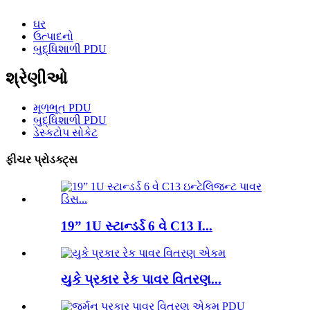
ઘર
ઉત્પાદનો
બુદ્ધિશાળી PDU
શ્રેણીઓ
મૂળભૂત PDU
બુદ્ધિશાળી PDU
ડેસ્કટોપ સોકેટ
ફીચર પ્રોડક્ટ્સ
19” 1U સ્ટાન્ડર્ડ 6 વે C13 I...
યુકે પ્રકાર રેક પાવર વિતરણ...