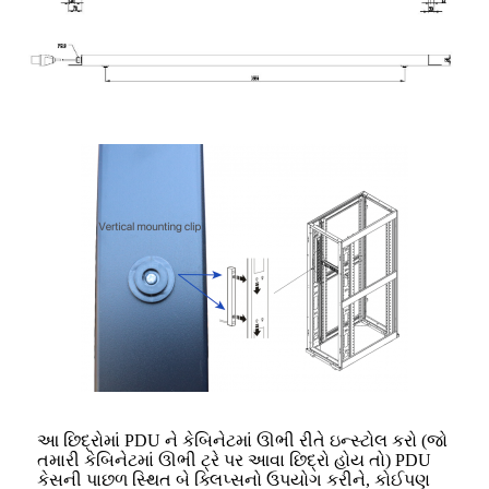
આ છિદ્રોમાં PDU ને કેબિનેટમાં ઊભી રીતે ઇન્સ્ટોલ કરો (જો
તમારી કેબિનેટમાં ઊભી ટ્રે પર આવા છિદ્રો હોય તો) PDU
કેસની પાછળ સ્થિત બે ક્લિપ્સનો ઉપયોગ કરીને, કોઈપણ