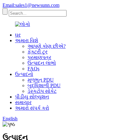
Email:sales1@newsunn.com
ઘર
અમારા વિશે
આપણે કોણ છીએ?
ફેક્ટરી ટૂર
પ્રમાણપત્ર
ઉત્પાદન લાભો
FAQs
ઉત્પાદનો
મૂળભૂત PDU
બુદ્ધિશાળી PDU
ડેસ્કટોપ સોકેટ
પીડીયુ સોલ્યુશન
સમાચાર
અમારો સંપર્ક કરો
English
ઉત્પાદન