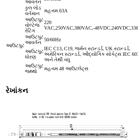
આવર્તન
કુલ લોડ
મહત્તમ 63A
વર્તમાન
આઉટપુટ
220
વોલ્ટેજ
VAC,250VAC,380VAC,-48VDC,240VDC,3
રેટિંગ
આઉટપુટ
50/60Hz
આવર્તન
આઉટપુટ
IEC C13, C19, જર્મન સ્ટાન્ડર્ડ, UK સ્ટાન્ડર્ડ,
આઉટપુટ
અમેરિકન સ્ટાન્ડર્ડ, ઔદ્યોગિક સોકેટ્સ IEC 60
ધોરણ
અને તેથી વધુ
આઉટપુટ
મહત્તમ 48 આઉટલેટ્સ
જથ્થો
રેખાંકન