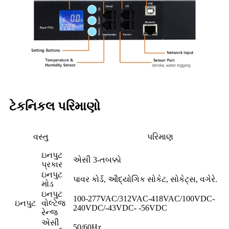
ટેકનિકલ પરિમાણો
વસ્તુ
પરિમાણ
ઇનપુટ
એસી 3-તબક્કો
પ્રકાર
ઇનપુટ
પાવર કોર્ડ, ઔદ્યોગિક સોકેટ, સોકેટ્સ, વગેરે.
મોડ
ઇનપુટ
100-277VAC/312VAC-418VAC/100VDC-
ઇનપુટ
વોલ્ટેજ
240VDC/-43VDC- -56VDC
રેન્જ
એસી
50/60Hz