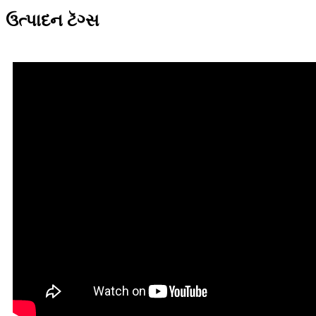
ઉત્પાદન ટૅગ્સ