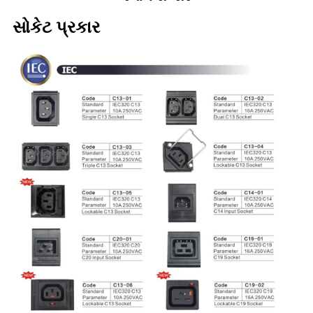
સોકેટ પ્રકાર