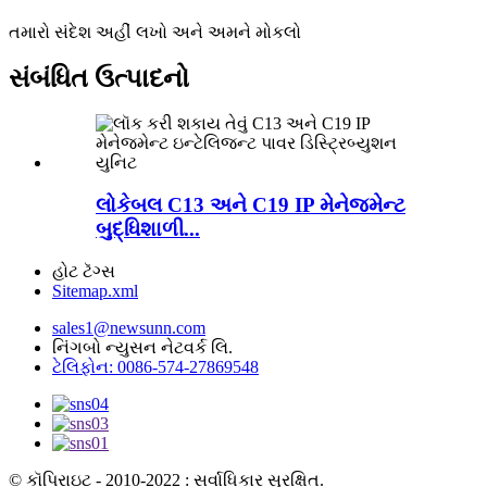
તમારો સંદેશ અહીં લખો અને અમને મોકલો
સંબંધિત ઉત્પાદનો
લોકેબલ C13 અને C19 IP મેનેજમેન્ટ
બુદ્ધિશાળી...
હોટ ટૅગ્સ
Sitemap.xml
sales1@newsunn.com
નિંગબો ન્યુસન નેટવર્ક લિ.
ટેલિફોન: 0086-574-27869548
© કૉપિરાઇટ - 2010-2022 : સર્વાધિકાર સુરક્ષિત.